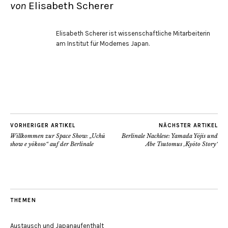
von
Elisabeth Scherer
Elisabeth Scherer ist wissenschaftliche Mitarbeiterin
am Institut für Modernes Japan.
VORHERIGER ARTIKEL
NÄCHSTER ARTIKEL
Willkommen zur Space Show: „Uchū
Berlinale Nachlese: Yamada Yōjis und
show e yōkoso“ auf der Berlinale
Abe Tsutomus ‚Kyōto Story‘
THEMEN
Austausch und Japanaufenthalt