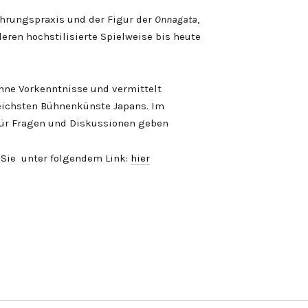
ührungspraxis und der Figur der
Onnagata
,
eren hochstilisierte Spielweise bis heute
 ohne Vorkenntnisse und vermittelt
reichsten Bühnenkünste Japans. Im
für Fragen und Diskussionen geben
 Sie unter folgendem Link:
hier