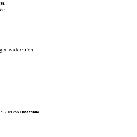
KEL
ker
gen widerrufen
e: Zuki von
Elmastudio