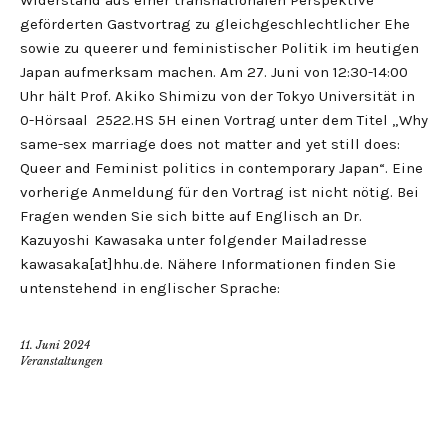
Widerstand aus einer transnationalen Perspektive‘
geförderten Gastvortrag zu gleichgeschlechtlicher Ehe
sowie zu queerer und feministischer Politik im heutigen
Japan aufmerksam machen. Am 27. Juni von 12:30-14:00
Uhr hält Prof. Akiko Shimizu von der Tokyo Universität in
0-Hörsaal 2522.HS 5H einen Vortrag unter dem Titel „Why
same-sex marriage does not matter and yet still does:
Queer and Feminist politics in contemporary Japan“. Eine
vorherige Anmeldung für den Vortrag ist nicht nötig. Bei
Fragen wenden Sie sich bitte auf Englisch an Dr.
Kazuyoshi Kawasaka unter folgender Mailadresse
kawasaka[at]hhu.de. Nähere Informationen finden Sie
untenstehend in englischer Sprache:
11. Juni 2024
Veranstaltungen